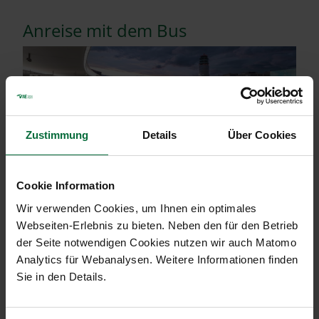
Anreise mit dem Bus
Zustimmung
Details
Über Cookies
Vienna Airport Lines
Cookie Information
Vienna Airport Lines 1 von Wien
Wir verwenden Cookies, um Ihnen ein optimales
Westbahnhof
Webseiten-Erlebnis zu bieten. Neben den für den Betrieb
Vienna Airport Lines 2 von Wien
der Seite notwendigen Cookies nutzen wir auch Matomo
Morzinplatz/ Schwedenplatz
Analytics für Webanalysen. Weitere Informationen finden
Vienna Airport Lines 3 von folgenden
Sie in den Details.
Stationen: Wien Westbahnhof,
Hauptbahnhof, Morzinplatz, Krieau,