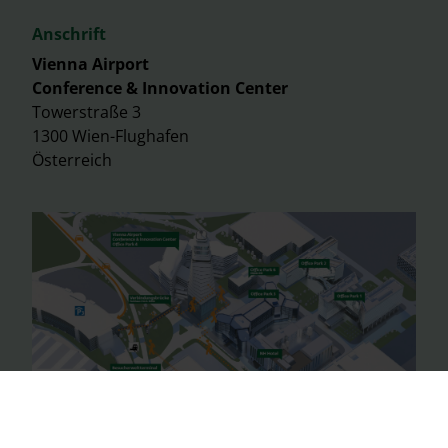
Anschrift
Vienna Airport
Conference & Innovation Center
Towerstraße 3
1300 Wien-Flughafen
Österreich