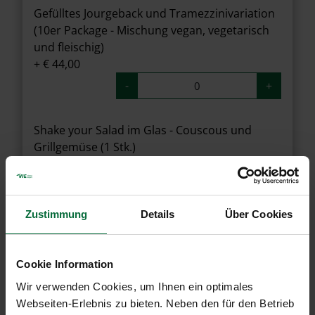
Gefülltes Jourgeback und Tramezzinivariation
(10er Package - Mischung vegan, vegetarisch
und fleischig)
+ € 44,00
-
+
Shake your Salad im Glas - Couscous und
Grillgemüse (1 Stk.)
+ € 5,90
-
+
Zustimmung
Details
Über Cookies
Shake your Salad im Glas - Hühnersalat mit
Parmesansauce (1 Stk.)
+ € 5,90
Cookie Information
-
+
Wir verwenden Cookies, um Ihnen ein optimales
Webseiten-Erlebnis zu bieten. Neben den für den Betrieb