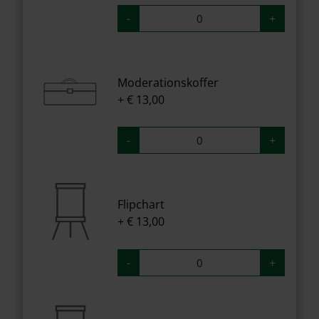
-
+
Moderationskoffer
+ € 13,00
-
+
Flipchart
+ € 13,00
-
+