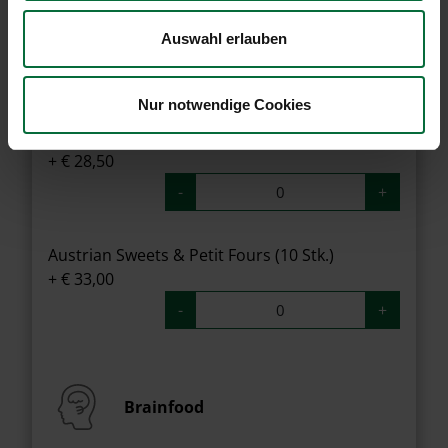
Frischer Obstsalat im Glas
Auswahl erlauben
+ € 3,00
-
+
Nur notwendige Cookies
ofenfrisches Danish Pastries (10 Stk.)
+ € 28,50
-
+
Austrian Sweets & Petit Fours (10 Stk.)
+ € 33,00
-
+
Brainfood