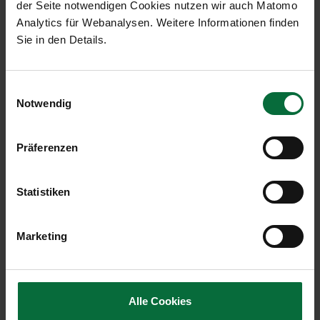
der Seite notwendigen Cookies nutzen wir auch Matomo
Shake your Salad im Glas - Bauernsalat (1 Stk.)
Analytics für Webanalysen. Weitere Informationen finden
+ € 5,90
Sie in den Details.
-
+
Einwilligungsauswahl
Laugenbrezen rustikal - Fleisch (1 Stk.)
Notwendig
+ € 6,90
-
+
Präferenzen
Laugenbrezen rustikal - vegetarisch (1 Stk.)
Statistiken
+ € 6,90
-
+
Marketing
Süßes
Alle Cookies