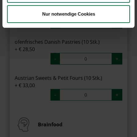
Frischer Obstsalat im Glas
+ € 3,00
Nur notwendige Cookies
-
+
ofenfrisches Danish Pastries (10 Stk.)
+ € 28,50
-
+
Austrian Sweets & Petit Fours (10 Stk.)
+ € 33,00
-
+
Brainfood