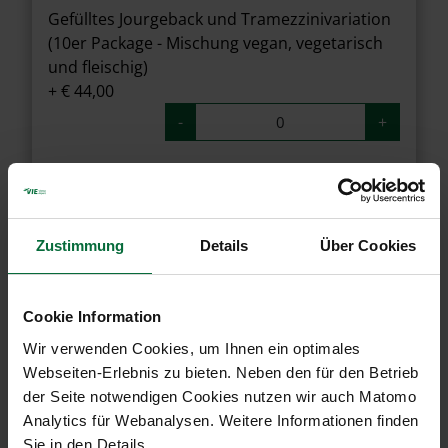
Gefülltes Jourgeback und Tramezzinivariation
(10er Package - Mischung vegan, vegetarisch
und fleischig)
+ € 44,00
-
+
Shake your Salad im Glas - Couscous und
Grillgemüse (1 Stk.)
+ € 5,90
Zustimmung
Details
Über Cookies
-
+
Cookie Information
Shake your Salad im Glas - Hühnersalat mit
Wir verwenden Cookies, um Ihnen ein optimales
Parmesansauce (1 Stk.)
Webseiten-Erlebnis zu bieten. Neben den für den Betrieb
+ € 5,90
der Seite notwendigen Cookies nutzen wir auch Matomo
-
+
Analytics für Webanalysen. Weitere Informationen finden
Sie in den Details.