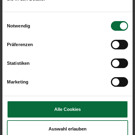
Shake your Salad im Glas - Bauernsalat (1 Stk.)
+ € 5,90
Einwilligungsauswahl
-
+
Notwendig
Laugenbrezen rustikal - Fleisch (1 Stk.)
Präferenzen
+ € 6,90
-
+
Statistiken
Laugenbrezen rustikal - vegetarisch (1 Stk.)
Marketing
+ € 6,90
-
+
Alle Cookies
Süßes
Auswahl erlauben