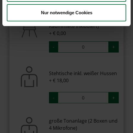
Nur notwendige Cookies
Garderobenständer (in der
Raummiete inkludiert)
+ € 0,00
-
+
Stehtische inkl. weißer Hussen
+ € 18,00
-
+
große Tonanlage (2 Boxen und
4 Mikrofone)