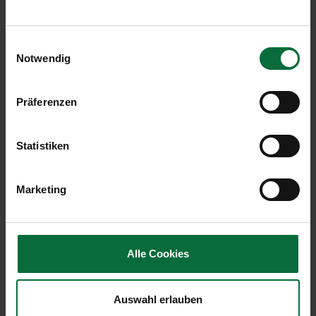
86"
+ € 100,00
Einwilligungsauswahl
Notwendig
-
+
Präferenzen
Landgarten Produkte
+ € 3,70
Statistiken
-
+
Marketing
Presenter
Alle Cookies
+ € 0,00
Auswahl erlauben
-
+